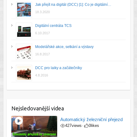
Jak přejít na digitál (DCC) [1]: Co je digitální…
18.3.2020
Digitální centrála TCS
6.10.2017
Modelářské akce, setkání a výstavy
16.8.2017
DCC pro laiky a začátečníky
4.8.2016
Nejsledovanější videa
Automatický železniční přejezd
427
views
0
likes
•