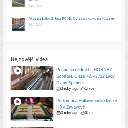
16.8.2023
Akce na kolejišti bez PC [4]: Ovládání vlaku na výstavě
15.7.2023
Nejnovější videa
Posun na nádraží – HORNBY
ScotRail, Class 47, 47712 Lady
Diana Spencer
3 roky ago
1
likes
•
Podzimní a Halloweenské kino v
H0 v Zavavově
3 roky ago
0
likes
•