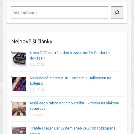
Hledat
Nejnovější články
Nová DCC centrála skoro zadarmo? V Polsku to
dokázali!
3.11.2023
Strašidelné město v H0 – podzim a Halloween na
kolejišti
2.11.2023
Malé depo místo nočního stolku – vitrínka na vlakové
soupravy
16.8.2023
Trable s Faller Car System aneb celý rok rozkopaná
silnice