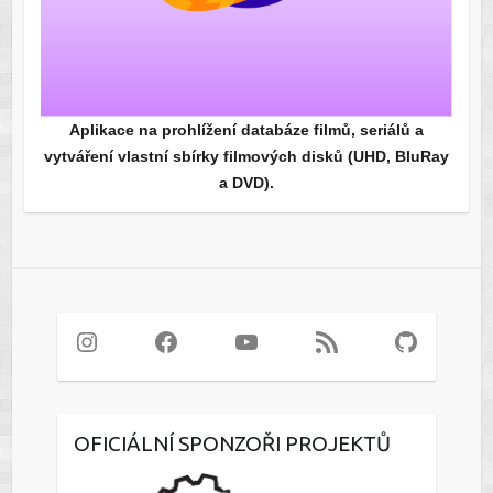
Aplikace na prohlížení databáze filmů, seriálů a
vytváření vlastní sbírky filmových disků (UHD, BluRay
a DVD).
Instagram
Facebook
YouTube
RSS Feed
GitHub
OFICIÁLNÍ SPONZOŘI PROJEKTŮ