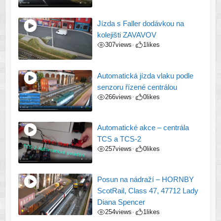
Jízda s Faller dodávkou na
kolejišti ZAVAVOV
307
views
1
likes
•
Automatická jízda vlaku podle
senzoru řízené centrálou
266
views
0
likes
•
Automatické akce – centrála
TCS a TCS-2
257
views
0
likes
•
Posun na nádraží – HORNBY
ScotRail, Class 47, 47712 Lady
Diana Spencer
254
views
1
likes
•