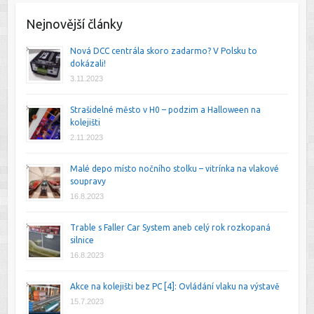
Nejnovější články
Nová DCC centrála skoro zadarmo? V Polsku to
dokázali!
3.11.2023
Strašidelné město v H0 – podzim a Halloween na
kolejišti
2.11.2023
Malé depo místo nočního stolku – vitrínka na vlakové
soupravy
16.8.2023
Trable s Faller Car System aneb celý rok rozkopaná
silnice
16.8.2023
Akce na kolejišti bez PC [4]: Ovládání vlaku na výstavě
15.7.2023