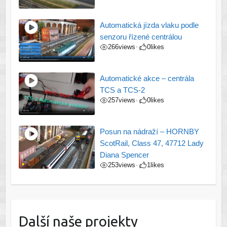
Automatická jízda vlaku podle
senzoru řízené centrálou
266
views
0
likes
•
Automatické akce – centrála
TCS a TCS-2
257
views
0
likes
•
Posun na nádraží – HORNBY
ScotRail, Class 47, 47712 Lady
Diana Spencer
253
views
1
likes
•
Další naše projekty