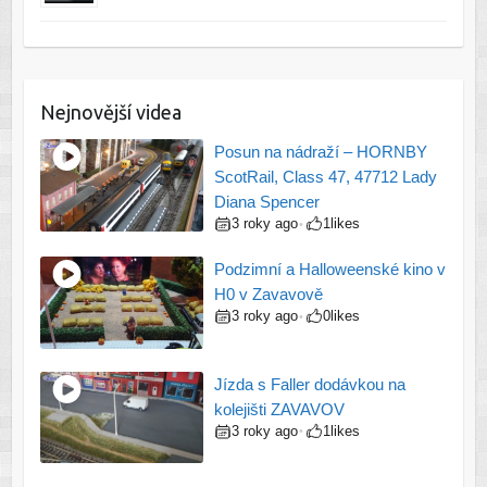
Nejnovější videa
Posun na nádraží – HORNBY
ScotRail, Class 47, 47712 Lady
Diana Spencer
3 roky ago
1
likes
•
Podzimní a Halloweenské kino v
H0 v Zavavově
3 roky ago
0
likes
•
Jízda s Faller dodávkou na
kolejišti ZAVAVOV
3 roky ago
1
likes
•