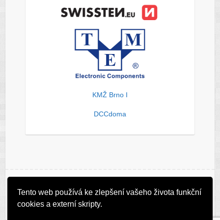
KMŽ Brno I
DCCdoma
Copyright © 2026
ZAVAVOV
. Theme by
Colorlib
Powered by
Tento web používá ke zlepšení vašeho života funkční
WordPress
cookies a externí skripty.