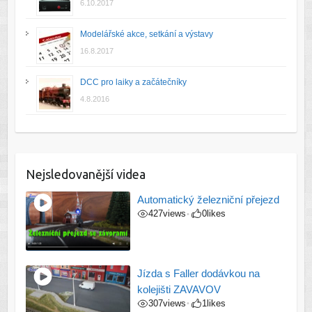
6.10.2017
Modelářské akce, setkání a výstavy
16.8.2017
DCC pro laiky a začátečníky
4.8.2016
Nejsledovanější videa
Automatický železniční přejezd
427
views
0
likes
•
Jízda s Faller dodávkou na
kolejišti ZAVAVOV
307
views
1
likes
•