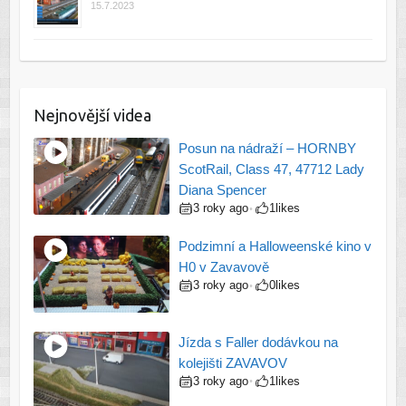
15.7.2023
Nejnovější videa
Posun na nádraží – HORNBY
ScotRail, Class 47, 47712 Lady
Diana Spencer
3 roky ago
1
likes
•
Podzimní a Halloweenské kino v
H0 v Zavavově
3 roky ago
0
likes
•
Jízda s Faller dodávkou na
kolejišti ZAVAVOV
3 roky ago
1
likes
•