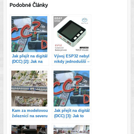
Podobné Články
Jak přejít na digitál
Vývoj ESP32 nebyl
(DCC) [2]: Jak na
nikdy jednodušší –
výběr komponent?
vývojová platforma
M5Stack přináší
kompletní řešení i
s krabičkou a jako
bonus si můžete
zahrát Super
Maria!
Kam za modelovou
Jak přejít na digitál
železnicí na severu
(DCC) [3]: Jak to
Německa?
celé zapojit a
rozjet lokomotivu?