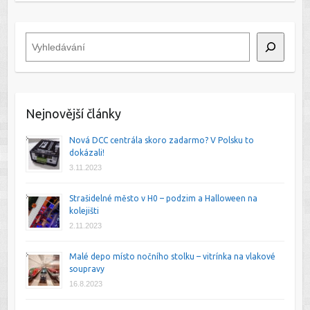
Hledat
Nejnovější články
Nová DCC centrála skoro zadarmo? V Polsku to
dokázali!
3.11.2023
Strašidelné město v H0 – podzim a Halloween na
kolejišti
2.11.2023
Malé depo místo nočního stolku – vitrínka na vlakové
soupravy
16.8.2023