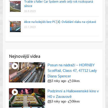
Trable s Faller Car System aneb celý rok rozkopaná
silnice
16.8.2023
Akce na kolejišti bez PC [4]: Ovládání vlaku na výstavě
15.7.2023
Nejnovější videa
Posun na nádraží – HORNBY
ScotRail, Class 47, 47712 Lady
Diana Spencer
3 roky ago
1
likes
•
Podzimní a Halloweenské kino v
H0 v Zavavově
3 roky ago
0
likes
•