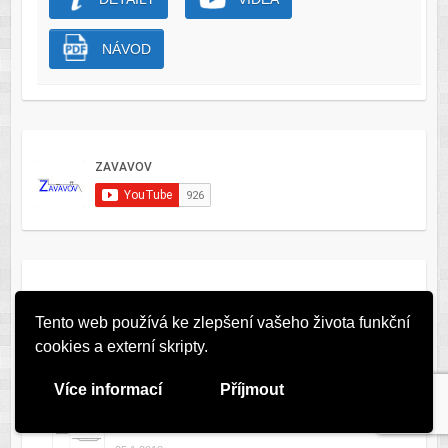
NÁVOD
Tento web používá ke zlepšení vašeho života funkční
cookies a externí skripty.
Nejčtenější články
Více informací
Příjmout
Přejděte na vyšší level a nechejte své modelové…