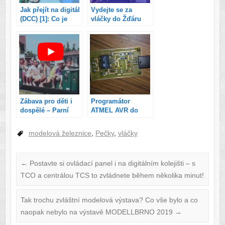
Jak přejít na digitál
Vydejte se za
(DCC) [1]: Co je
vláčky do Žďáru
digitální modelová
nad Sázavou – my
železnice?
už jsme tam byli
Zábava pro děti i
Programátor
dospělé – Parní
ATMEL AVR do
Olympia 2018
USB
modelová železnice
,
Pečky
,
vláčky
←
Postavte si ovládací panel i na digitálním kolejišti – s
TCO a centrálou TCS to zvládnete během několika minut!
Tak trochu zvláštní modelová výstava? Co vše bylo a co
naopak nebylo na výstavě MODELLBRNO 2019
→