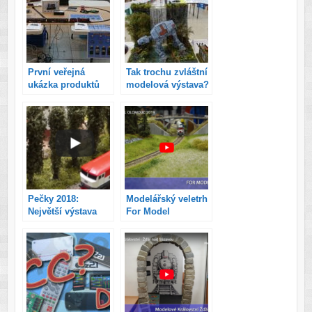
První veřejná
Tak trochu zvláštní
ukázka produktů
modelová výstava?
TCS, digitálního
Co vše bylo a co
ovládání z mobilu
naopak nebylo na
a také Bradavický
výstavě
Expres!
MODELLBRNO
2019
Pečky 2018:
Modelářský veletrh
Největší výstava
For Model
modelových
Olomouc 2019
kolejišť v ČR